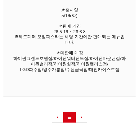
📌출시일
5/19(화)
📌판매 기간
26.5.19 ~ 26.6.8
※레드페퍼 오일파스타는 해당 기간에만 판매되는 메뉴입
니다.
📌미판매 매장
하이원그랜드호텔점/하이원워터원드점/하이원마운틴점/하
이원밸리점/하이원힐점/하이월팰리스점/
LGD파주점/영주가흥점/수원금곡점/대전카이스트점