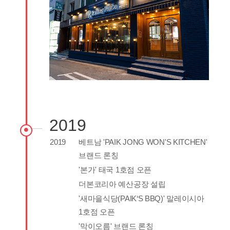
2019
2019
베트남 'PAIK JONG WON'S KITCHEN'
브랜드 론칭
'본가' 태국 1호점 오픈
더본코리아 예산공장 설립
'새마을식당(PAIK‘S BBQ)' 말레이시아
1호점 오픈
'막이오름' 브랜드 론칭