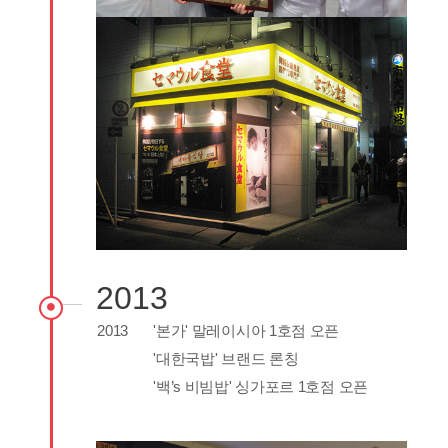
2013
2013
'본가' 말레이시아 1호점 오픈
'대한국밥' 브랜드 론칭
'백’s 비빔밥' 싱가포르 1호점 오픈