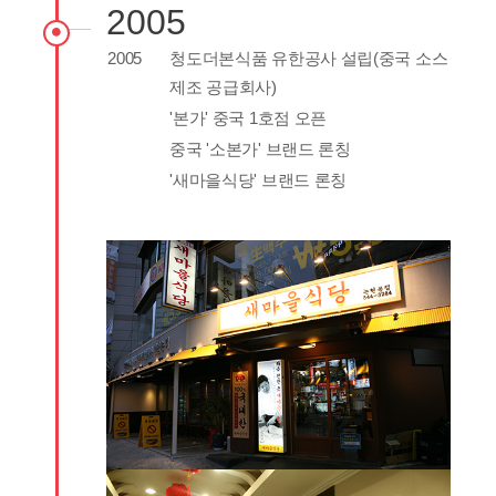
2005
2005
청도더본식품 유한공사 설립(중국 소스
제조 공급회사)
'본가' 중국 1호점 오픈
중국 '소본가' 브랜드 론칭
'새마을식당' 브랜드 론칭