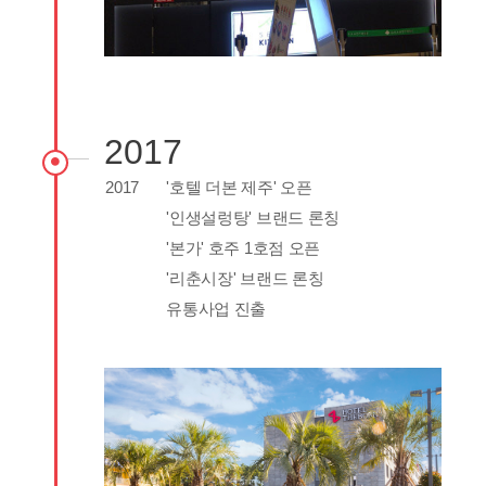
2017
2017
'호텔 더본 제주' 오픈
'인생설렁탕' 브랜드 론칭
'본가' 호주 1호점 오픈
'리춘시장' 브랜드 론칭
유통사업 진출