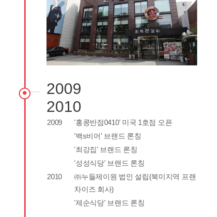
2009
2010
2009
'홍콩반점0410' 미국 1호점 오픈
'백s비어' 브랜드 론칭
'최강집' 브랜드 론칭
'성성식당' 브랜드 론칭
2010
㈜누들제이원 법인 설립(북미지역 프랜
차이즈 회사)
'제순식당' 브랜드 론칭