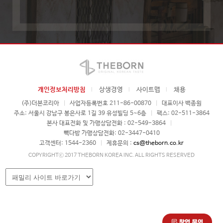
개인정보처리방침
상생경영
사이트맵
채용
(주)더본코리아
|
사업자등록번호 211-86-00870
|
대표이사 백종원
주소: 서울시 강남구 봉은사로 1길 39 유성빌딩 5~6층
|
팩스: 02-511-3864
본사 대표전화 및 가맹상담전화 : 02-549-3864
|
빽다방 가맹상담전화: 02-3447-0410
고객센터: 1544-2360
|
제휴문의 :
cs@theborn.co.kr
COPYRIGHTⓒ 2017 THEBORN KOREA INC. ALL RIGHTS RESERVED