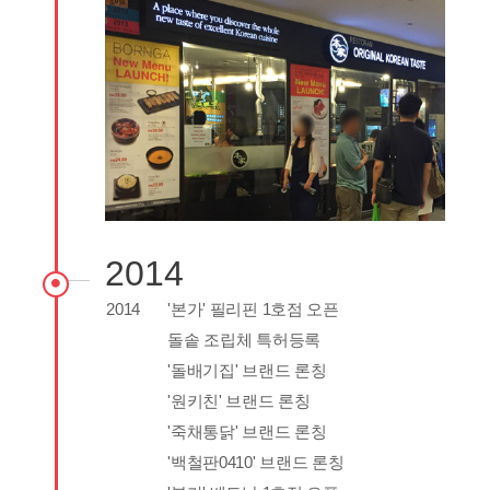
2014
2014
'본가' 필리핀 1호점 오픈
돌솥 조립체 특허등록
'돌배기집' 브랜드 론칭
'원키친' 브랜드 론칭
'죽채통닭' 브랜드 론칭
'백철판0410' 브랜드 론칭