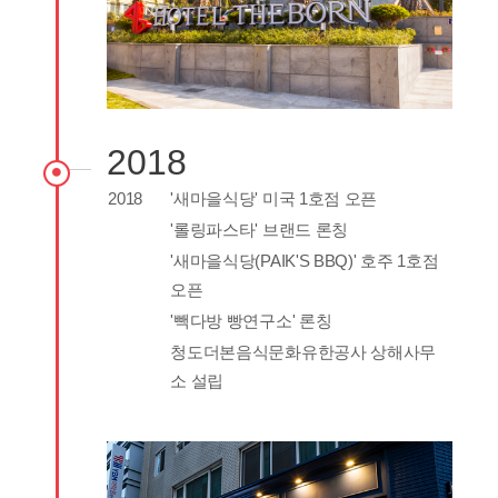
2018
2018
'새마을식당' 미국 1호점 오픈
'롤링파스타' 브랜드 론칭
'새마을식당(PAIK'S BBQ)' 호주 1호점
오픈
'빽다방 빵연구소' 론칭
청도더본음식문화유한공사 상해사무
소 설립