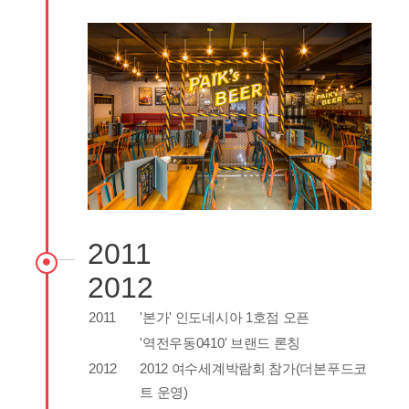
2011
2012
2011
'본가' 인도네시아 1호점 오픈
'역전우동0410' 브랜드 론칭
2012
2012 여수세계박람회 참가(더본푸드코
트 운영)