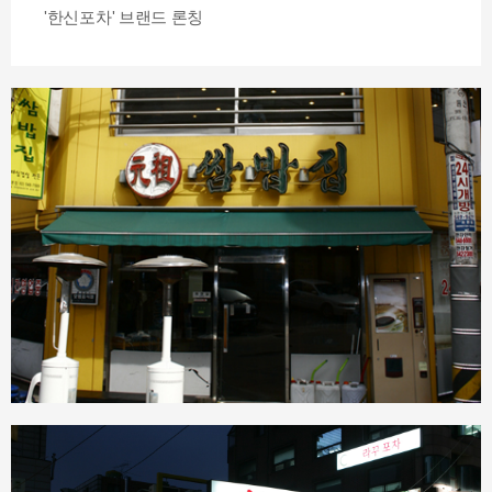
'한신포차' 브랜드 론칭