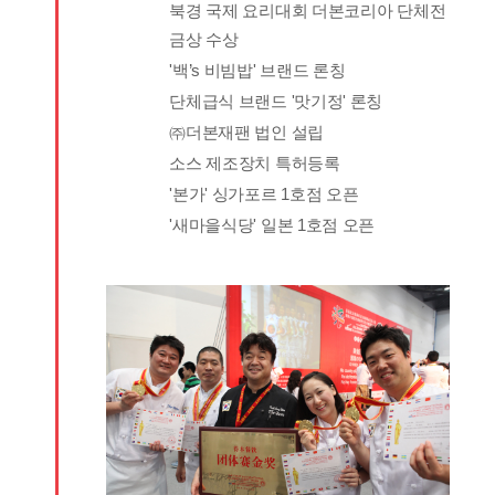
북경 국제 요리대회 더본코리아 단체전
금상 수상
'백’s 비빔밥' 브랜드 론칭
단체급식 브랜드 '맛기정' 론칭
㈜더본재팬 법인 설립
소스 제조장치 특허등록
'본가' 싱가포르 1호점 오픈
'새마을식당' 일본 1호점 오픈