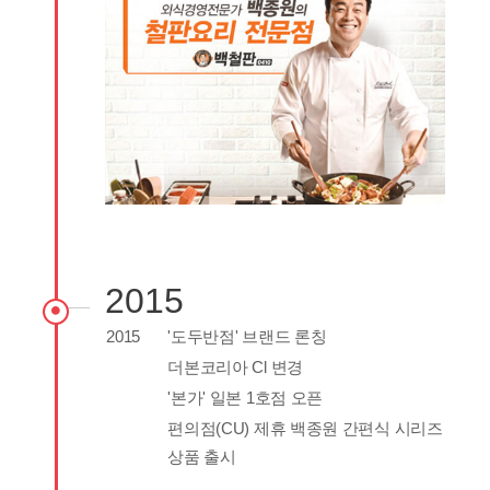
2015
2015
'도두반점' 브랜드 론칭
더본코리아 Cl 변경
'본가' 일본 1호점 오픈
편의점(CU) 제휴 백종원 간편식 시리즈
상품 출시