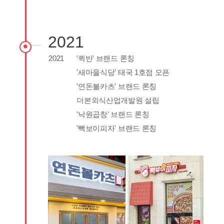
2021
2021
'퀵반' 브랜드 론칭
'새마을식당' 태국 1호점 오픈
'연돈볼카츠' 브랜드 론칭
더본외식산업개발원 설립
'낙원곱창' 브랜드 론칭
'빽보이피자' 브랜드 론칭