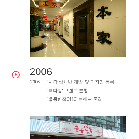
2006
2006
'사각 쌈채반 개발' 및 디자인 등록
'빽다방' 브랜드 론칭
'홍콩반점0410' 브랜드 론칭