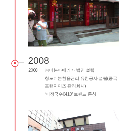
2008
2008
㈜더본아메리카 법인 설립
청도더본찬음관리 유한공사 설립(중국
프랜차이즈 관리회사)
‘미정국수0410’ 브랜드 론칭