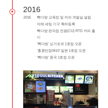
2016
2016
빽다방 교육장 및 커피 개발실 설립
야채 세팅 기구 특허등록
빽다방 편의점 전용(CU) RTD 커피 출
시
'빽다방' 싱가포르 1호점 오픈
'홍콩반점0410' 일본 1호점 오픈
'빽다방' 중국 1호점 오픈