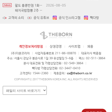
news
팔도 홍콩반점 1화 부산편
2026-08-05
돼지국밥짬뽕 2주 한정 전국 판매 (8/6 ~ 8/19)
고객의 소리
공식 유튜브
공식 인스타그램
빽다방
개인정보처리방침
상생경영
사이트맵
채용
(주)더본코리아
|
사업자등록번호 211-86-00870
|
대표이사 백종원
주소: 서울시 강남구 봉은사로 1길 39 유성빌딩 5~6층
|
팩스: 02-511-3864
본사 대표전화 및 가맹상담전화 : 02-549-3864
|
빽다방 가맹상담전화: 02-3447-0410
고객센터: 1544-2360
|
제휴문의 :
cs@theborn.co.kr
COPYRIGHTⓒ 2017 THEBORN KOREA INC. ALL RIGHTS RESERVED